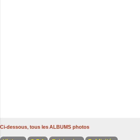
m
e
n
t
a
i
r
e
s
Ci-dessous, tous les ALBUMS photos