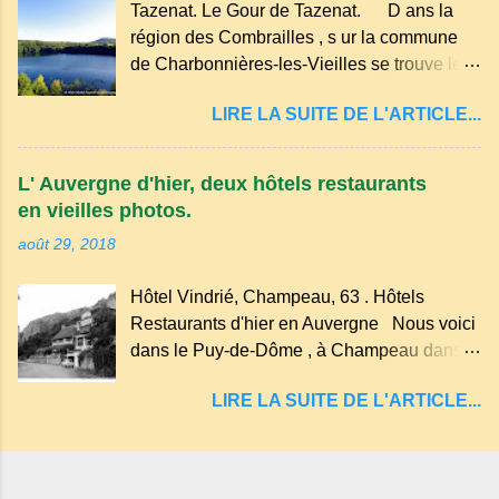
Tazenat. Le Gour de Tazenat. D ans la
dans les nuages et brille au moindre rayon
région des Combrailles , s ur la commune
de soleil, attirant le regard. Bien entouré de
de Charbonnières-les-Vieilles se trouve le
verdure, d'un étang, d'une bambouseraie
cratère d'un ancien Maar basaltique (cratère
récente, d'ateliers d'art sacré, d'un jardin
LIRE LA SUITE DE L'ARTICLE...
d'explosion) rempli d’eau, appelé : le Lac de
des souvenirs tout cela dans un grand parc
Tazenat ou Tazanat, il est le premier et le
arboré.
plus au nord de la Chaîne des Puys qui en
L' Auvergne d'hier, deux hôtels restaurants
compte près de soixante. En Auvergne
en vieilles photos.
on dit : un " Gour " c 'est ainsi qu'on appelle
août 29, 2018
un rutoir sur lequel on fait rouire le chanvre,
(tremper). Longtemps considéré comme
Hôtel Vindrié, Champeau, 63 . Hôtels
"sans fond" et en forme d'entonnoir
Restaurants d'hier en Auvergne Nous voici
entraînant vers les entrailles de la terre, les
dans le Puy-de-Dôme , à Champeau dans
malheureux qui s'approchaient trop de
les gorges de la Sioule , sur la commune de
LIRE LA SUITE DE L'ARTICLE...
Servant . L'Hôtel-Restaurant Vindrié était
réputé pour ses bonnes fritures, ses truites,
son jambon de pays et son poulet cocotte,
selon les publicités. Dans un tel