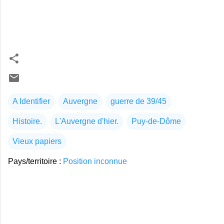
A Identifier
Auvergne
guerre de 39/45
Histoire.
L'Auvergne d'hier.
Puy-de-Dôme
Vieux papiers
Pays/territoire :
Position inconnue
C
o
m