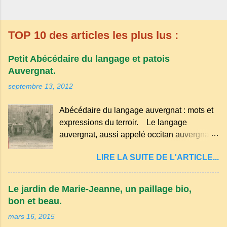
TOP 10 des articles les plus lus :
Petit Abécédaire du langage et patois
Auvergnat.
septembre 13, 2012
Abécédaire du langage auvergnat : mots et
expressions du terroir. Le langage
auvergnat, aussi appelé occitan auvergnat ,
est un dialecte de l'occitan parlé
LIRE LA SUITE DE L'ARTICLE...
principalement en Auvergne et dans
certaines parties du Massif central . Il
appartient à la famille des langues romanes
Le jardin de Marie-Jeanne, un paillage bio,
et est classé parmi les dialectes du nord-
bon et beau.
occitan . Bien que le nombre de locuteurs
mars 16, 2015
ait diminué au fil des décennies, il reste une