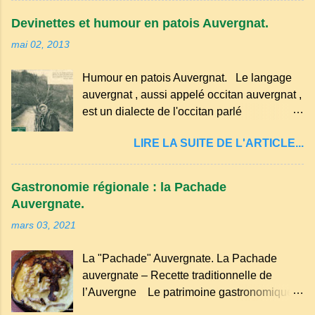
convives tourne son pain à l’envers, les
Devinettes et humour en patois Auvergnat.
voisins se hâtent de planter dans le
mai 02, 2013
morceau leur fourchette ou leur couteau.
Aussitôt que le propriétaire du pain s’en
Humour en patois Auvergnat. Le langage
aperçoit, il remet le pain sur le bon coté,
auvergnat , aussi appelé occitan auvergnat ,
mais il doit payer autant de bouteilles de vin
est un dialecte de l'occitan parlé
qu’il y a de couteaux ou de fourchettes
principalement en Auvergne et dans
enfoncées dans le pain.(Arrondissement
LIRE LA SUITE DE L'ARTICLE...
certaines parties du Massif central . Il
d’Ambert). Les quatre chemins. Quand
appartient à la famille des langues romanes
deux chemins se rencontrent et se coupent,
et est classé parmi les dialectes du nord-
leur intersection forme un carrefour qui a
Gastronomie régionale : la Pachade
occitan . Bien que le nombre de locuteurs
un...
Auvergnate.
ait diminué, il reste présent dans certaines
mars 03, 2021
zones rurales et dans la culture populaire,
notamment à travers la musique
La "Pachade" Auvergnate. La Pachade
traditionnelle et les contes. Il a aussi
auvergnate – Recette traditionnelle de
influencé le français parlé en Auvergne.
l’Auvergne Le patrimoine gastronomique
Caractéristiques du langage auvergnat
Auvergnat compte de nombreuses
Origine : Il dérive du latin populaire et a