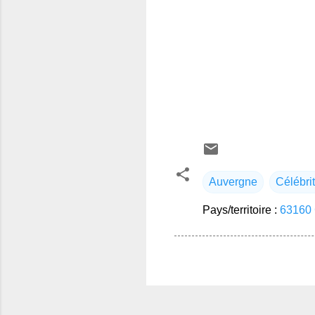
Auvergne
Célébri
Pays/territoire :
63160 