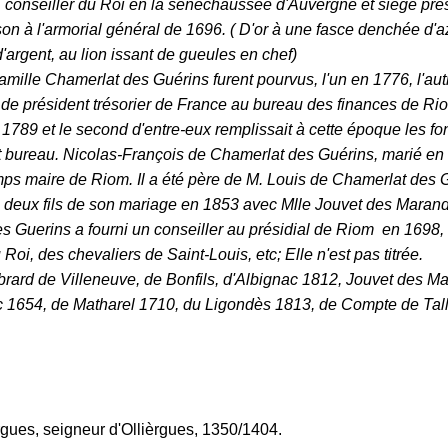
 conseiller du Roi en la sénéchaussée d'Auvergne et siège prés
ason à l'armorial général de 1696. ( D'or à une fasce denchée d'a
d'argent, au lion issant de gueules en chef)
mille Chamerlat des Guérins furent pourvus, l'un en 1776, l'aut
t de président trésorier de France au bureau des finances de Rio
1789 et le second d'entre-eux remplissait à cette époque les fo
t bureau. Nicolas-François de Chamerlat des Guérins, marié en
mps maire de Riom. Il a été père de M. Louis de Chamerlat des 
 deux fils de son mariage en 1853 avec Mlle Jouvet des Marand
 Guerins a fourni un conseiller au présidial de Riom en 1698,
oi, des chevaliers de Saint-Louis, etc; Elle n'est pas titrée.
rard de Villeneuve, de Bonfils, d'Albignac 1812, Jouvet des M
c 1654, de Matharel 1710, du Ligondès 1813, de Compte de Tal
ergues, seigneur d'Ollièrgues, 1350/1404.