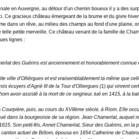
ale en Auvergne, au détour d'un chemin boueux il y a des surp
i. Ce gracieux château émergeant de la brume et du givre hiver
e dans un rêve, au milieu des champs au fond d'une plaine, o
e telle petite merveille. Ce château venant de la famille de Cham
ues lignes :
merlat des Guérins est anciennement et honorablement connue 
tite ville d'Ollièrgues et est vraisemblablement la même que cell
is écuyers d'Agné III de la Tour d'Olliergues (1) qui vinrent certi
iom avoir assisté à la mort de ce seigneur, tué en 1415, à la bat
 à Courpière, puis, au cours du XVIIème siècle, à Riom. Elle occu
gué dans la bourgeoisie de sa région. Jean Chamerlat, auquel 
n 1615. Son petit-fils, Annet Chamerlat, Sieur des Guérins, en la 
e canton actuel de Billom, épousa en 1654 Catherine de Chabro