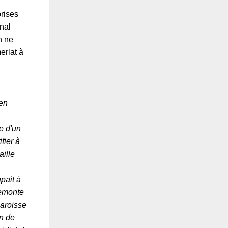
rises
nal
n ne
erlat à
en
e d'un
fier à
aille
pait à
remonte
paroisse
n de