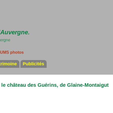
Accéder au contenu principal
'Auvergne.
vergne
LBUMS photos
trimoine
Publicités
: le château des Guérins, de Glaine-Montaigut