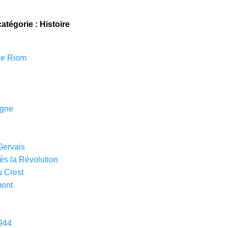
catégorie : Histoire
 de Riom
rgne
Gervais
ès la Révolution
u Crest
mont
944