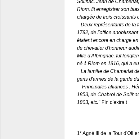
Solihac. Jean de Chamerlat,
Riom, fit enregistrer son bl
chargée de trois croissants 
Deux représentants de la fa
1782, de l'office anoblissan
étaient encore en charge en 
de chevalier d'honneur audi
Mlle d'Albingnac, fut longte
né à Riom en 1816, qui a eu
La famille de Chamerlat des
gens d'armes de la garde du R
Principales alliances : Héb
1853, de Chabrol de Soliha
1803, etc."
Fin d'extrait
1* Agné III de la Tour d'Olli