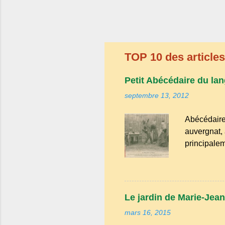
TOP 10 des articles 
Petit Abécédaire du lan
septembre 13, 2012
Abécédaire
auvergnat, 
principalem
appartient 
nord-occita
il reste un
des mots ty
Le jardin de Marie-Jean
désigner qu
mars 16, 2015
du Puy-de-D