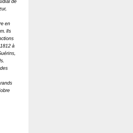
idial de
zur,
re en
m. Ils
nctions
 1812 à
Guérins,
s.
 des
arands
lobre