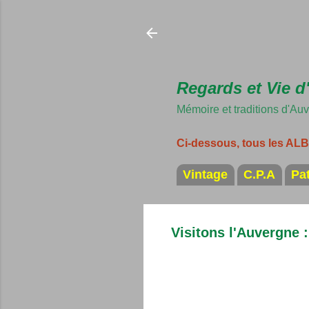
Regards et Vie d
Mémoire et traditions d'Au
Ci-dessous, tous les A
Vintage
C.P.A
Pa
Visitons l'Auvergne 