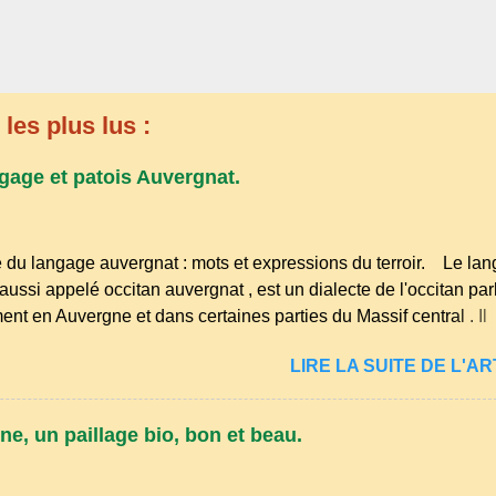
les plus lus :
gage et patois Auvergnat.
 du langage auvergnat : mots et expressions du terroir. Le la
aussi appelé occitan auvergnat , est un dialecte de l'occitan par
ent en Auvergne et dans certaines parties du Massif central . Il
à la famille des langues romanes et est classé parmi les dialect
LIRE LA SUITE DE L'ART
n . Bien que le nombre de locuteurs ait diminué au fil des déc
e langue riche en expressions et en traditions. Par exemple, on t
piques comme "agourer" (s'accroupir) ou "aze" (âne, utilisé aus
ne, un paillage bio, bon et beau.
elqu'un de naïf). Souvenirs de la langue d’ Auvergne particuli
ôme . A Adrillier : arbres de la famille...