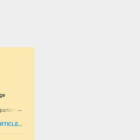
age
partient à
itan .
RTICLE...
ne langue
ues