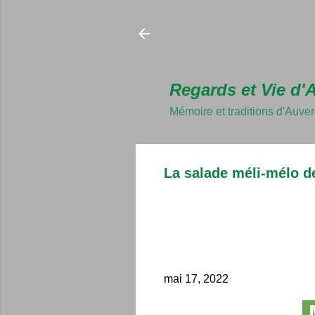
Regards et Vie d'
Mémoire et traditions d'Auve
La salade méli-mélo d
mai 17, 2022