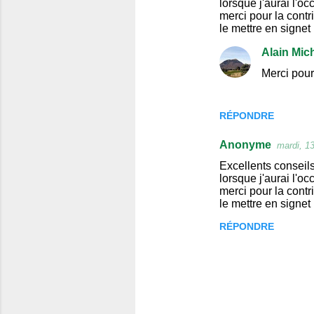
lorsque j'aurai l'o
merci pour la contr
m
le mettre en signet 
m
Alain Mic
e
Merci pour
n
t
a
RÉPONDRE
i
Anonyme
mardi, 1
r
Excellents conseils
e
lorsque j'aurai l'o
merci pour la contr
s
le mettre en signet 
RÉPONDRE