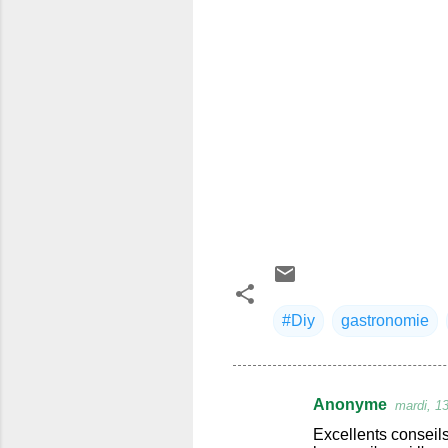
#Diy
gastronomie
Anonyme
mardi, 1
C
Excellents conseils
o