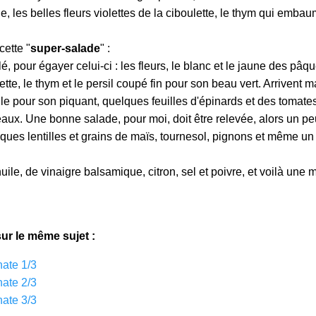
, les belles fleurs violettes de la ciboulette, le thym qui embau
cette "
super-salade
" :
, pour égayer celui-ci : les fleurs, le blanc et le jaune des pâqu
ette, le thym et le persil coupé fin pour son beau vert. Arrivent 
lle pour son piquant, quelques feuilles d'épinards et des tomates,
aux. Une bonne salade, pour moi, doit être relevée, alors un p
ques lentilles et grains de maïs, tournesol, pignons et même u
'huile, de vinaigre balsamique, citron, sel et poivre, et voilà une
sur le même sujet :
nate 1/3
nate 2/3
nate 3/3