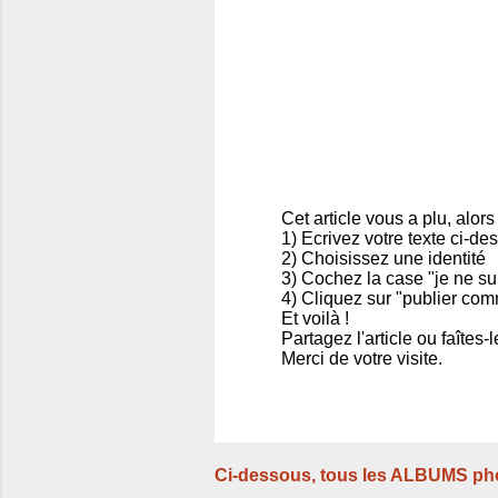
Cet article vous a plu, alors
1) Ecrivez votre texte ci-de
E
2) Choisissez une identité
n
3) Cochez la case "je ne su
r
4) Cliquez sur "publier com
e
Et voilà !
g
Partagez l'article ou faîtes
i
Merci de votre visite.
s
t
r
e
r
u
Ci-dessous, tous les ALBUMS ph
n