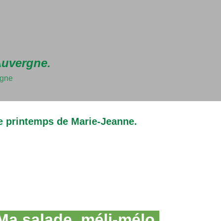
Accéder au contenu principal
Auvergne.
rgne
e printemps de Marie-Jeanne.
Ma salade, méli-mélo