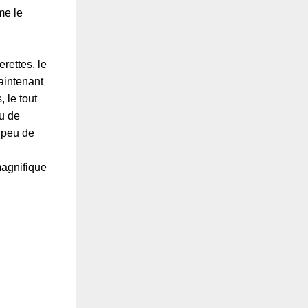
me le
erettes, le
maintenant
 le tout
eu de
n peu de
 magnifique