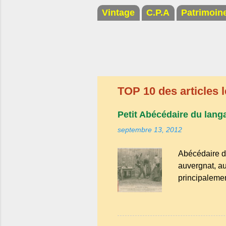
c
o
Vintage
C.P.A
Patrimoin
m
m
e
n
t
a
i
r
TOP 10 des articles l
e
Petit Abécédaire du lang
septembre 13, 2012
Abécédaire d
auvergnat, au
principalemen
la famille de
Bien que le n
riche en expr