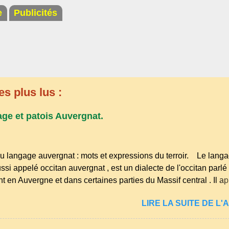
e
Publicités
es plus lus :
age et patois Auvergnat.
u langage auvergnat : mots et expressions du terroir. Le lang
ssi appelé occitan auvergnat , est un dialecte de l'occitan parlé
t en Auvergne et dans certaines parties du Massif central . Il ap
s langues romanes et est classé parmi les dialectes du nord-occ
LIRE LA SUITE DE L'A
ombre de locuteurs ait diminué au fil des décennies, il reste u
essions et en traditions. Par exemple, on trouve des mots typiq