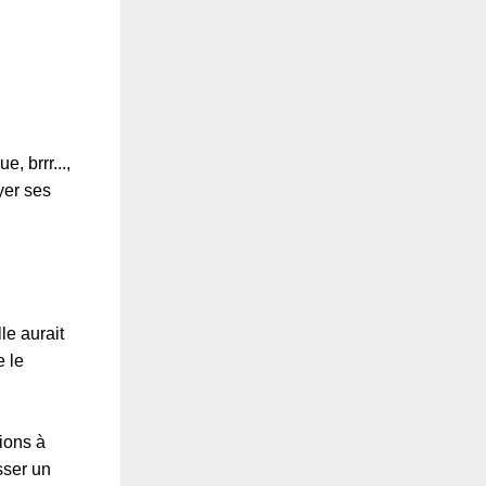
, brrr...,
yer ses
le aurait
e le
ions à
sser un