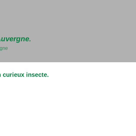
Accéder au contenu principal
Auvergne.
rgne
 curieux insecte.