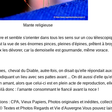
Mante religieuse
ire et semble s'orienter dans tous les sens sur un cou télescopique
est la vue de ses énormes pinces, pleines d'épines, prêtent à bro
x les dévorer, car la demoiselle est gourmande, même vorace.
s, cheval du Diable, autre-fois, on disait qu'elle répondait aux
diquant un lieu avec ses pattes avant ... On dit aussi d'elle qu'el
amant, alors que celui-ci est en plein acte de reproduction, ell
oilà donc : l'amante consommant le fiancé avant la noce !
ns : CPA, Vieux Papiers, Photos originales et inédites, collect
e.© Textes et Photos Regards et Vie d'Auvergne.Vous pouvez lai