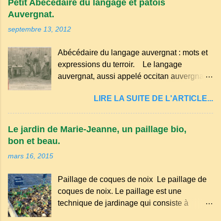
Petit Abécédaire du langage et patois
Auvergnat.
septembre 13, 2012
Abécédaire du langage auvergnat : mots et
expressions du terroir. Le langage
auvergnat, aussi appelé occitan auvergnat ,
est un dialecte de l'occitan parlé
LIRE LA SUITE DE L'ARTICLE...
principalement en Auvergne et dans
certaines parties du Massif central . Il
appartient à la famille des langues romanes
Le jardin de Marie-Jeanne, un paillage bio,
et est classé parmi les dialectes du nord-
bon et beau.
occitan . Bien que le nombre de locuteurs
mars 16, 2015
ait diminué au fil des décennies, il reste une
langue riche en expressions et en traditions.
Paillage de coques de noix Le paillage de
Par exemple, on trouve des mots typiques
coques de noix. Le paillage est une
comme "agourer" (s'accroupir) ou "aze"
technique de jardinage qui consiste à
(âne, utilisé aussi pour désigner quelqu'un
recouvrir le sol avec des matériaux
de naïf). Souvenirs de la langue d’