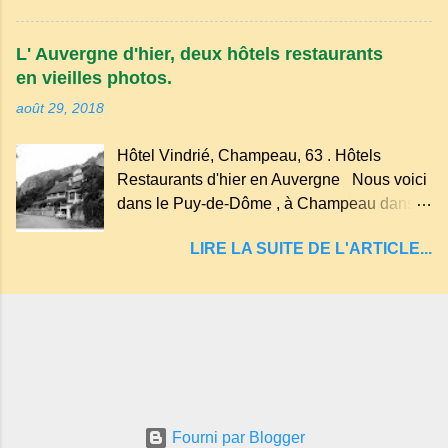
des souvenirs tout cela dans un grand parc
Tazenat ou Tazanat, il est le premier et le
arboré.
plus au nord de la Chaîne des Puys qui en
L' Auvergne d'hier, deux hôtels restaurants
compte près de soixante. En Auvergne
en vieilles photos.
on dit : un " Gour " c 'est ainsi qu'on appelle
août 29, 2018
un rutoir sur lequel on fait rouire le chanvre,
(tremper). Longtemps considéré comme
Hôtel Vindrié, Champeau, 63 . Hôtels
"sans fond" et en forme d'entonnoir
Restaurants d'hier en Auvergne Nous voici
entraînant vers les entrailles de la terre, les
dans le Puy-de-Dôme , à Champeau dans
malheureux qui s'approchaient trop de
les gorges de la Sioule , sur la commune de
LIRE LA SUITE DE L'ARTICLE...
Servant . L'Hôtel-Restaurant Vindrié était
réputé pour ses bonnes fritures, ses truites,
son jambon de pays et son poulet cocotte,
selon les publicités. Dans un tel
Fourni par Blogger