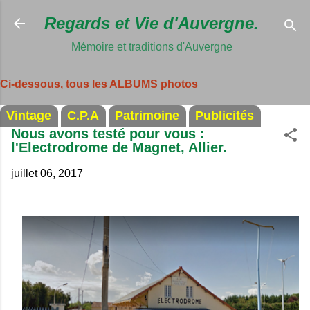
Accéder au c
Regards et Vie d'Auvergne.
Mémoire et traditions d'Auvergne
Ci-dessous, tous les ALBUMS photos
Vintage
C.P.A
Patrimoine
Publicités
Nous avons testé pour vous :
l'Electrodrome de Magnet, Allier.
juillet 06, 2017