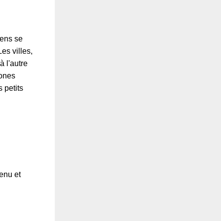
gens se
es villes,
 l'autre
zones
 petits
tenu et