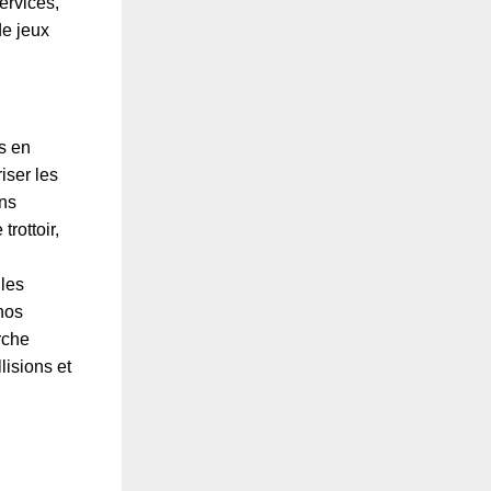
ervices,
de jeux
s en
iser les
ons
rottoir,
 les
nos
rche
lisions et