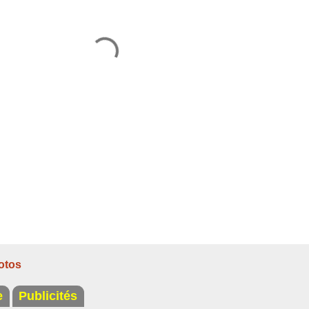
otos
e
Publicités