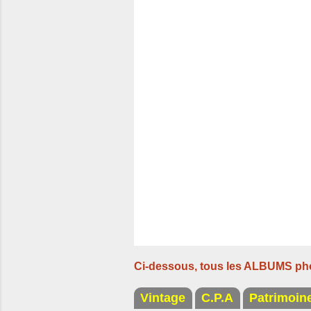
n
t
a
i
r
e
s
Ci-dessous, tous les ALBUMS ph
Vintage
C.P.A
Patrimoin