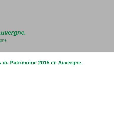
Accéder au contenu principal
Auvergne.
rgne
 du Patrimoine 2015 en Auvergne.