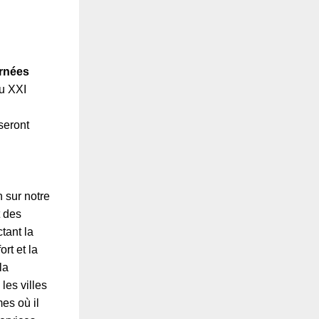
rnées
u XXI
seront
 sur notre
 des
tant la
rt et la
la
les villes
es où il