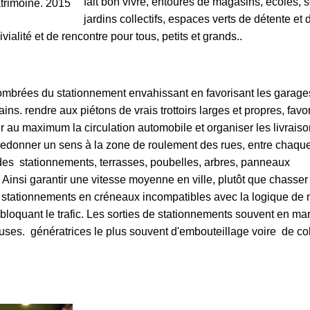
fait bon vivre, entourés de magasins, écoles, s
rimoine. 2015
jardins collectifs, espaces verts de détente et 
vialité et de rencontre pour tous, petits et grands..
ombrées du stationnement envahissant en favorisant les garage
ns. rendre aux piétons de vrais trottoirs larges et propres, favor
er au maximum la circulation automobile et organiser les livrais
donner un sens à la zone de roulement des rues, entre chaque t
 des stationnements, terrasses, poubelles, arbres, panneaux
. Ainsi garantir une vitesse moyenne en ville, plutôt que chasser
es stationnements en créneaux incompatibles avec la logique de 
 bloquant le trafic. Les sorties de stationnements souvent en ma
ses. génératrices le plus souvent d'embouteillage voire de col