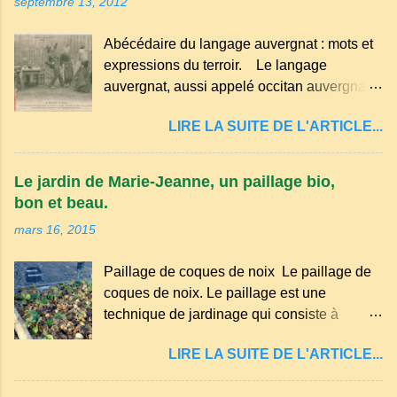
septembre 13, 2012
Abécédaire du langage auvergnat : mots et
expressions du terroir. Le langage
auvergnat, aussi appelé occitan auvergnat ,
est un dialecte de l'occitan parlé
LIRE LA SUITE DE L'ARTICLE...
principalement en Auvergne et dans
certaines parties du Massif central . Il
appartient à la famille des langues romanes
Le jardin de Marie-Jeanne, un paillage bio,
et est classé parmi les dialectes du nord-
bon et beau.
occitan . Bien que le nombre de locuteurs
mars 16, 2015
ait diminué au fil des décennies, il reste une
langue riche en expressions et en traditions.
Paillage de coques de noix Le paillage de
Par exemple, on trouve des mots typiques
coques de noix. Le paillage est une
comme "agourer" (s'accroupir) ou "aze"
technique de jardinage qui consiste à
(âne, utilisé aussi pour désigner quelqu'un
recouvrir le sol avec des matériaux
de naïf). Souvenirs de la langue d’
LIRE LA SUITE DE L'ARTICLE...
organiques, minéraux ou synthétiques pour
Auvergne particulièrement du Puy-de-
le protéger et améliorer sa fertilité. Il
Dôme . A Adrillier : arbres de la famille...