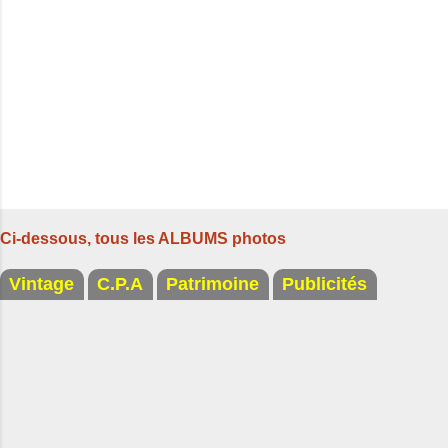
r
e
s
Ci-dessous, tous les ALBUMS photos
Vintage
C.P.A
Patrimoine
Publicités