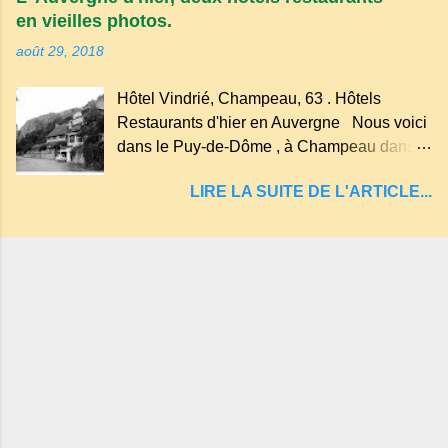
compte près de soixante. En Auvergne
en vieilles photos.
on dit : un " Gour " c 'est ainsi qu'on appelle
août 29, 2018
un rutoir sur lequel on fait rouire le chanvre,
(tremper). Longtemps considéré comme
Hôtel Vindrié, Champeau, 63 . Hôtels
"sans fond" et en forme d'entonnoir
Restaurants d'hier en Auvergne Nous voici
entraînant vers les entrailles de la terre, les
dans le Puy-de-Dôme , à Champeau dans
malheureux qui s'approchaient trop de
les gorges de la Sioule , sur la commune de
LIRE LA SUITE DE L'ARTICLE...
Servant . L'Hôtel-Restaurant Vindrié était
réputé pour ses bonnes fritures, ses truites,
son jambon de pays et son poulet cocotte,
selon les publicités. Dans un tel