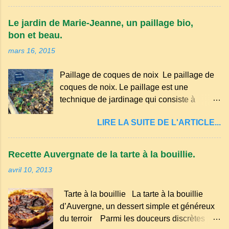
certaines parties du Massif central . Il
appartient à la famille des langues romanes
Le jardin de Marie-Jeanne, un paillage bio,
et est classé parmi les dialectes du nord-
bon et beau.
occitan . Bien que le nombre de locuteurs
mars 16, 2015
ait diminué au fil des décennies, il reste une
langue riche en expressions et en traditions.
Paillage de coques de noix Le paillage de
Par exemple, on trouve des mots typiques
coques de noix. Le paillage est une
comme "agourer" (s'accroupir) ou "aze"
technique de jardinage qui consiste à
(âne, utilisé aussi pour désigner quelqu'un
recouvrir le sol avec des matériaux
de naïf). Souvenirs de la langue d’
LIRE LA SUITE DE L'ARTICLE...
organiques, minéraux ou synthétiques pour
Auvergne particulièrement du Puy-de-
le protéger et améliorer sa fertilité. Il
Dôme . A Adrillier : arbres de la famille...
présente plusieurs avantages : Réduction
Recette Auvergnate de la tarte à la bouillie.
des arrosages : Le paillage limite
avril 10, 2013
l'évaporation de l'eau et conserve l'humidité
du sol. Diminution des mauvaises herbes : Il
Tarte à la bouillie La tarte à la bouillie
empêche la lumière d'atteindre le sol, ce qui
d’Auvergne, un dessert simple et généreux
freine la germination des adventices.
du terroir Parmi les douceurs discrètes
Protection contre les intempéries : Il