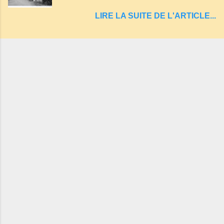
les gorges de la Sioule , sur la commune de
LIRE LA SUITE DE L'ARTICLE...
Servant . L'Hôtel-Restaurant Vindrié était
réputé pour ses bonnes fritures, ses truites,
son jambon de pays et son poulet cocotte,
selon les publicités. Dans un tel