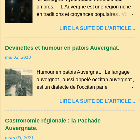
sucre un verre de lait, 1 pincée de sel et 30
ombres. L'Auvergne est une région riche
g de beurre. Commencez par équeuter les
en traditions et croyances populaires . Voici
cerises sans les dénoyauter de préférence,
quelques-unes des croyances qui ont
passez les sous l'eau rapidement, puis
LIRE LA SUITE DE L'ARTICLE...
marqué ses campagnes : Superstitions : Le
séchez-les sur un torchon.
pain retourné. Quand, à un repas, un des
convives tourne son pain à l’envers, les
Devinettes et humour en patois Auvergnat.
voisins se hâtent de planter dans le
mai 02, 2013
morceau leur fourchette ou leur couteau.
Aussitôt que le propriétaire du pain s’en
Humour en patois Auvergnat. Le langage
aperçoit, il remet le pain sur le bon coté,
auvergnat , aussi appelé occitan auvergnat ,
mais il doit payer autant de bouteilles de vin
est un dialecte de l'occitan parlé
qu’il y a de couteaux ou de fourchettes
principalement en Auvergne et dans
enfoncées dans le pain.(Arrondissement
LIRE LA SUITE DE L'ARTICLE...
certaines parties du Massif central . Il
d’Ambert). Les quatre chemins. Quand
appartient à la famille des langues romanes
deux chemins se rencontrent et se coupent,
et est classé parmi les dialectes du nord-
leur intersection forme un carrefour qui a
Gastronomie régionale : la Pachade
occitan . Bien que le nombre de locuteurs
un...
Auvergnate.
ait diminué, il reste présent dans certaines
mars 03, 2021
zones rurales et dans la culture populaire,