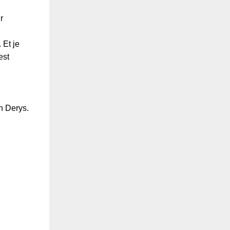
r
 Et je
est
n Derys.