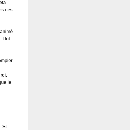
eta
res des
 animé
il fut
pompier
rdi,
quelle
e sa