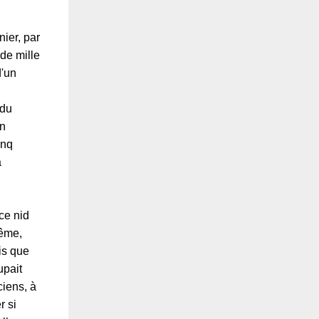
nier, par
de mille
d'un
 du
un
inq
a
ce nid
même,
is que
upait
ciens, à
r si