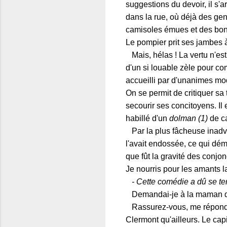
suggestions du devoir, il s'
dans la rue, où déjà des gen
camisoles émues et des bonn
Le pompier prit ses jambes à
Mais, hélas ! La vertu n'e
d'un si louable zèle pour com
accueilli par d'unanimes mo
On se permit de critiquer sa t
secourir ses concitoyens. Il
habillé d'un
dolman (1)
de c
Par la plus fâcheuse inadvert
l'avait endossée, ce qui démo
que fût la gravité des conjon
Je nourris pour les amants l
- Cette comédie a dû se ter
Demandai-je à la maman de
Rassurez-vous, me répondit-
Clermont qu'ailleurs. Le cap