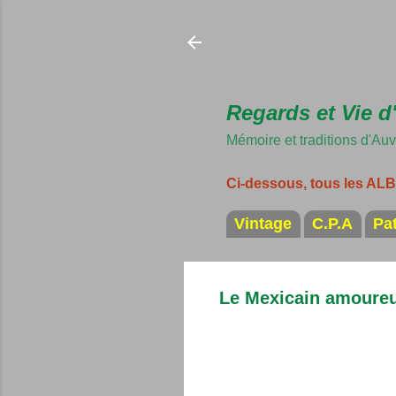
Regards et Vie d
Mémoire et traditions d'Au
Ci-dessous, tous les A
Vintage
C.P.A
Pa
Le Mexicain amoureu