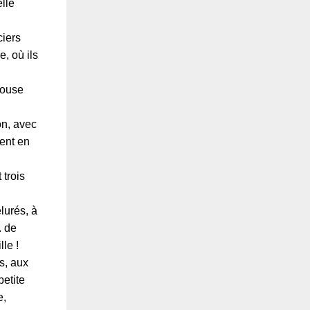
lle
ciers
e, où ils
pouse
on, avec
vent en
trois
lurés, à
. de
lle !
s, aux
etite
e,