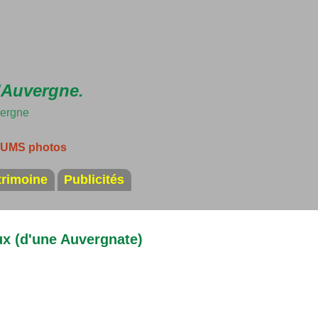
Accéder au contenu principal
'Auvergne.
vergne
LBUMS photos
trimoine
Publicités
x (d'une Auvergnate)