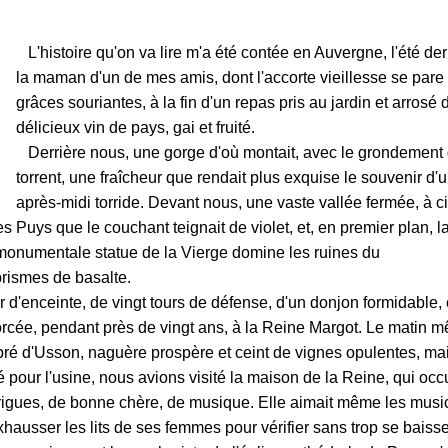
L'histoire qu'on va lire m'a été contée en Auvergne, l'été der
la maman d'un de mes amis, dont l'accorte vieillesse se pare 
grâces souriantes, à la fin d'un repas pris au jardin et arrosé 
délicieux vin de pays, gai et fruité.
Derrière nous, une gorge d'où montait, avec le grondement
torrent, une fraîcheur que rendait plus exquise le souvenir d'
après-midi torride. Devant nous, une vaste vallée fermée, à c
es Puys que le couchant teignait de violet, et, en premier plan, l
onumentale statue de la Vierge domine les ruines du
prismes de basalte.
 d'enceinte, de vingt tours de défense, d'un donjon formidable, 
forcée, pendant près de vingt ans, à la Reine Margot. Le matin 
bré d'Usson, naguère prospère et ceint de vignes opulentes, ma
pour l'usine, nous avions visité la maison de la Reine, qui occ
trigues, de bonne chère, de musique. Elle aimait même les musi
exhausser les lits de ses femmes pour vérifier sans trop se baisse