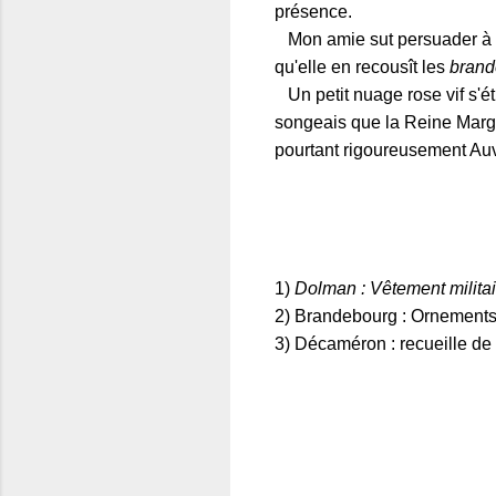
présence.
Mon amie sut persuader à so
qu'elle en recousît les
brand
Un petit nuage rose vif s'é
songeais que la Reine Margot
pourtant rigoureusement Auv
1)
Dolman : Vêtement militair
2) Brandebourg : Ornements
3) Décaméron : recueille de