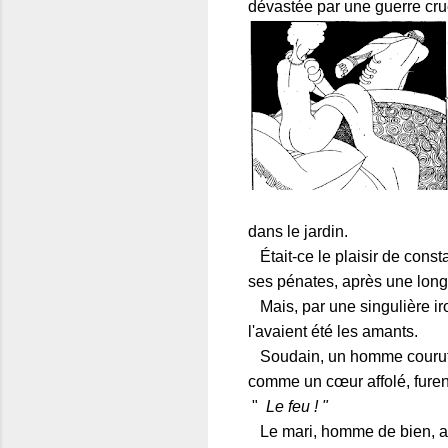
dévastée par une guerre crue
dans le jardin.
Était-ce le plaisir de const
ses pénates, après une long
Mais, par une singulière iro
l'avaient été les amants.
Soudain, un homme courut so
comme un cœur affolé, fure
"
Le feu ! "
Le mari, homme de bien, ap