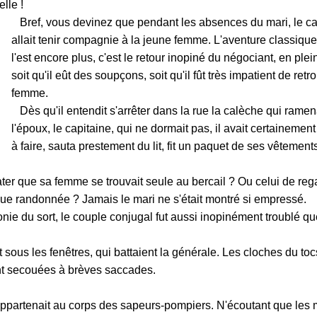
lle !
Bref, vous devinez que pendant les absences du mari, le ca
allait tenir compagnie à la jeune femme. L'aventure classique
l'est encore plus, c'est le retour inopiné du négociant, en plein
soit qu'il eût des soupçons, soit qu'il fût très impatient de retr
femme.
Dès qu'il entendit s'arrêter dans la rue la calèche qui ramen
l'époux, le capitaine, qui ne dormait pas, il avait certainemen
à faire, sauta prestement du lit, fit un paquet de ses vêtements 
ater que sa femme se trouvait seule au bercail ? Ou celui de re
ue randonnée ? Jamais le mari ne s'était montré si empressé.
nie du sort, le couple conjugal fut aussi inopinément troublé qu
us les fenêtres, qui battaient la générale. Les cloches du toc
nt secouées à brèves saccades.
partenait au corps des sapeurs-pompiers. N'écoutant que les 