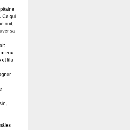
pitaine
. Ce qui
e nuit,
ouver sa
ait
t mieux
et fila
gagner
e
sin,
mâles