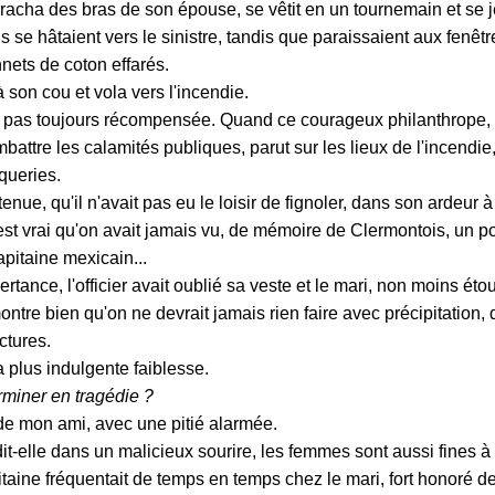
arracha des bras de son épouse, se vêtit en un tournemain et se j
s se hâtaient vers le sinistre, tandis que paraissaient aux fenêt
ets de coton effarés.
 son cou et vola vers l'incendie.
st pas toujours récompensée. Quand ce courageux philanthrope,
battre les calamités publiques, parut sur les lieux de l'incendie, 
queries.
enue, qu'il n'avait pas eu le loisir de fignoler, dans son ardeur à
 est vrai qu'on avait jamais vu, de mémoire de Clermontois, un 
apitaine mexicain...
ance, l'officier avait oublié sa veste et le mari, non moins étou
ntre bien qu'on ne devrait jamais rien faire avec précipitation, 
ctures.
a plus indulgente faiblesse.
miner en tragédie ?
 mon ami, avec une pitié alarmée.
elle dans un malicieux sourire, les femmes sont aussi fines à
itaine fréquentait de temps en temps chez le mari, fort honoré d