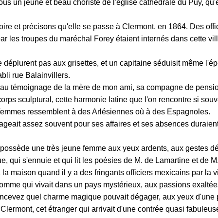
us un jeune et beau choriste de l'église cathédrale du Puy, qu'e
re et précisons qu'elle se passe à Clermont, en 1864. Des offi
ar les troupes du maréchal Forey étaient internés dans cette vill
 déplurent pas aux grisettes, et un capitaine séduisit même l'é
li rue Balainvillers.
e, au témoignage de la mère de mon ami, sa compagne de pensi
corps sculptural, cette harmonie latine que l'on rencontre si sou
femmes ressemblent à des Arlésiennes où à des Espagnoles.
eait assez souvent pour ses affaires et ses absences duraient 
possède une très jeune femme aux yeux ardents, aux gestes dé
e, qui s'ennuie et qui lit les poésies de M. de Lamartine et de M
 la maison quand il y a des fringants officiers mexicains par la vi
omme qui vivait dans un pays mystérieux, aux passions exaltée
oncevez quel charme magique pouvait dégager, aux yeux d'une p
lermont, cet étranger qui arrivait d'une contrée quasi fabuleus