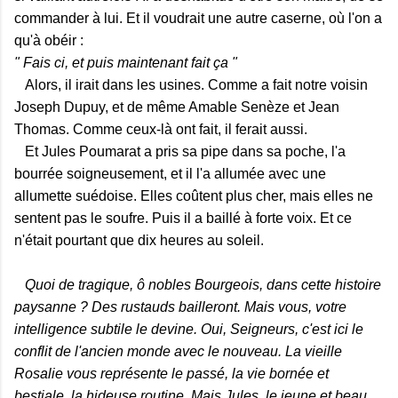
commander à lui. Et il voudrait une autre caserne, où l'on a
qu'à obéir :
" Fais ci, et puis maintenant fait ça "
Alors, il irait dans les usines. Comme a fait notre voisin
Joseph Dupuy, et de même Amable Senèze et Jean
Thomas. Comme ceux-là ont fait, il ferait aussi.
Et Jules Poumarat a pris sa pipe dans sa poche, l'a
bourrée soigneusement, et il l'a allumée avec une
allumette suédoise. Elles coûtent plus cher, mais elles ne
sentent pas le soufre. Puis il a baillé à forte voix. Et ce
n'était pourtant que dix heures au soleil.
Quoi de tragique, ô nobles Bourgeois, dans cette histoire
paysanne ? Des rustauds bailleront. Mais vous, votre
intelligence subtile le devine. Oui, Seigneurs, c'est ici le
conflit de l'ancien monde avec le nouveau. La vieille
Rosalie vous représente le passé, la vie bornée et
bestiale, la hideuse routine. Mais Jules, le jeune et beau