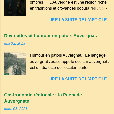
ombres. L'Auvergne est une région riche
g de beurre. Commencez par équeuter les
en traditions et croyances populaires . Voici
cerises sans les dénoyauter de préférence,
quelques-unes des croyances qui ont
passez les sous l'eau rapidement, puis
LIRE LA SUITE DE L'ARTICLE...
marqué ses campagnes : Superstitions : Le
séchez-les sur un torchon.
pain retourné. Quand, à un repas, un des
convives tourne son pain à l’envers, les
Devinettes et humour en patois Auvergnat.
voisins se hâtent de planter dans le
mai 02, 2013
morceau leur fourchette ou leur couteau.
Aussitôt que le propriétaire du pain s’en
Humour en patois Auvergnat. Le langage
aperçoit, il remet le pain sur le bon coté,
auvergnat , aussi appelé occitan auvergnat ,
mais il doit payer autant de bouteilles de vin
est un dialecte de l'occitan parlé
qu’il y a de couteaux ou de fourchettes
principalement en Auvergne et dans
enfoncées dans le pain.(Arrondissement
LIRE LA SUITE DE L'ARTICLE...
certaines parties du Massif central . Il
d’Ambert). Les quatre chemins. Quand
appartient à la famille des langues romanes
deux chemins se rencontrent et se coupent,
et est classé parmi les dialectes du nord-
leur intersection forme un carrefour qui a
Gastronomie régionale : la Pachade
occitan . Bien que le nombre de locuteurs
un...
Auvergnate.
ait diminué, il reste présent dans certaines
mars 03, 2021
zones rurales et dans la culture populaire,