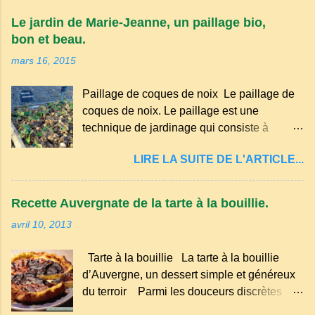
appartient à la famille des langues romanes
Le jardin de Marie-Jeanne, un paillage bio,
et est classé parmi les dialectes du nord-
bon et beau.
occitan . Bien que le nombre de locuteurs
mars 16, 2015
ait diminué au fil des décennies, il reste une
langue riche en expressions et en traditions.
Paillage de coques de noix Le paillage de
Par exemple, on trouve des mots typiques
coques de noix. Le paillage est une
comme "agourer" (s'accroupir) ou "aze"
technique de jardinage qui consiste à
(âne, utilisé aussi pour désigner quelqu'un
recouvrir le sol avec des matériaux
de naïf). Souvenirs de la langue d’
LIRE LA SUITE DE L'ARTICLE...
organiques, minéraux ou synthétiques pour
Auvergne particulièrement du Puy-de-
le protéger et améliorer sa fertilité. Il
Dôme . A Adrillier : arbres de la famille...
présente plusieurs avantages : Réduction
Recette Auvergnate de la tarte à la bouillie.
des arrosages : Le paillage limite
avril 10, 2013
l'évaporation de l'eau et conserve l'humidité
du sol. Diminution des mauvaises herbes : Il
Tarte à la bouillie La tarte à la bouillie
empêche la lumière d'atteindre le sol, ce qui
d’Auvergne, un dessert simple et généreux
freine la germination des adventices.
du terroir Parmi les douceurs discrètes
Protection contre les intempéries : Il
mais inoubliables de la cuisine auvergnate,
préserve le sol du froid en hiver et de la