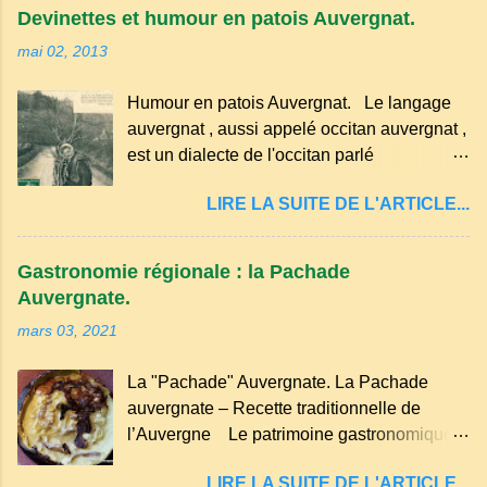
convives tourne son pain à l’envers, les
Devinettes et humour en patois Auvergnat.
voisins se hâtent de planter dans le
mai 02, 2013
morceau leur fourchette ou leur couteau.
Aussitôt que le propriétaire du pain s’en
Humour en patois Auvergnat. Le langage
aperçoit, il remet le pain sur le bon coté,
auvergnat , aussi appelé occitan auvergnat ,
mais il doit payer autant de bouteilles de vin
est un dialecte de l'occitan parlé
qu’il y a de couteaux ou de fourchettes
principalement en Auvergne et dans
enfoncées dans le pain.(Arrondissement
LIRE LA SUITE DE L'ARTICLE...
certaines parties du Massif central . Il
d’Ambert). Les quatre chemins. Quand
appartient à la famille des langues romanes
deux chemins se rencontrent et se coupent,
et est classé parmi les dialectes du nord-
leur intersection forme un carrefour qui a
Gastronomie régionale : la Pachade
occitan . Bien que le nombre de locuteurs
un...
Auvergnate.
ait diminué, il reste présent dans certaines
mars 03, 2021
zones rurales et dans la culture populaire,
notamment à travers la musique
La "Pachade" Auvergnate. La Pachade
traditionnelle et les contes. Il a aussi
auvergnate – Recette traditionnelle de
influencé le français parlé en Auvergne.
l’Auvergne Le patrimoine gastronomique
Caractéristiques du langage auvergnat
Auvergnat compte de nombreuses
Origine : Il dérive du latin populaire et a
LIRE LA SUITE DE L'ARTICLE...
spécialités, voyons ici la recette de la "