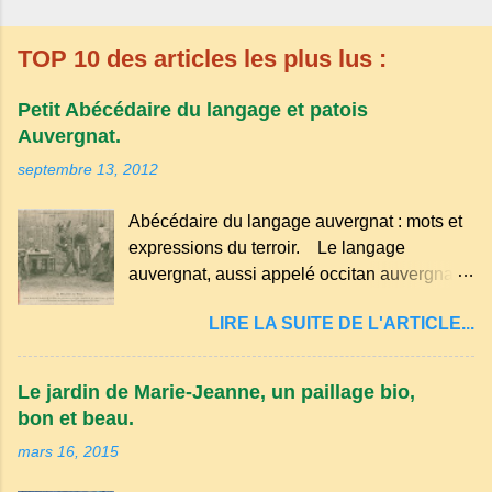
TOP 10 des articles les plus lus :
Petit Abécédaire du langage et patois
Auvergnat.
septembre 13, 2012
Abécédaire du langage auvergnat : mots et
expressions du terroir. Le langage
auvergnat, aussi appelé occitan auvergnat ,
est un dialecte de l'occitan parlé
LIRE LA SUITE DE L'ARTICLE...
principalement en Auvergne et dans
certaines parties du Massif central . Il
appartient à la famille des langues romanes
Le jardin de Marie-Jeanne, un paillage bio,
et est classé parmi les dialectes du nord-
bon et beau.
occitan . Bien que le nombre de locuteurs
mars 16, 2015
ait diminué au fil des décennies, il reste une
langue riche en expressions et en traditions.