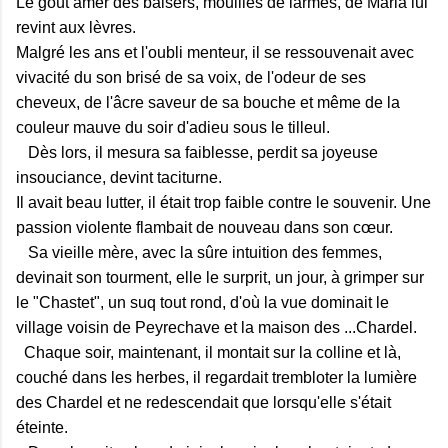
Le goût amer des baisers, mouillés de larmes, de Maria lui
revint aux lèvres.
Malgré les ans et l'oubli menteur, il se ressouvenait avec
vivacité du son brisé de sa voix, de l'odeur de ses
cheveux, de l'âcre saveur de sa bouche et même de la
couleur mauve du soir d'adieu sous le tilleul.
Dès lors, il mesura sa faiblesse, perdit sa joyeuse
insouciance, devint taciturne.
Il avait beau lutter, il était trop faible contre le souvenir. Une
passion violente flambait de nouveau dans son cœur.
Sa vieille mère, avec la sûre intuition des femmes,
devinait son tourment, elle le surprit, un jour, à grimper sur
le "Chastet", un suq tout rond, d'où la vue dominait le
village voisin de Peyrechave et la maison des ...Chardel.
Chaque soir, maintenant, il montait sur la colline et là,
couché dans les herbes, il regardait trembloter la lumière
des Chardel et ne redescendait que lorsqu'elle s'était
éteinte.