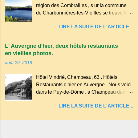
dans les nuages et brille au moindre rayon
région des Combrailles , s ur la commune
de soleil, attirant le regard. Bien entouré de
de Charbonnières-les-Vieilles se trouve le
verdure, d'un étang, d'une bambouseraie
cratère d'un ancien Maar basaltique (cratère
récente, d'ateliers d'art sacré, d'un jardin
LIRE LA SUITE DE L'ARTICLE...
d'explosion) rempli d’eau, appelé : le Lac de
des souvenirs tout cela dans un grand parc
Tazenat ou Tazanat, il est le premier et le
arboré.
plus au nord de la Chaîne des Puys qui en
L' Auvergne d'hier, deux hôtels restaurants
compte près de soixante. En Auvergne
en vieilles photos.
on dit : un " Gour " c 'est ainsi qu'on appelle
août 29, 2018
un rutoir sur lequel on fait rouire le chanvre,
(tremper). Longtemps considéré comme
Hôtel Vindrié, Champeau, 63 . Hôtels
"sans fond" et en forme d'entonnoir
Restaurants d'hier en Auvergne Nous voici
entraînant vers les entrailles de la terre, les
dans le Puy-de-Dôme , à Champeau dans
malheureux qui s'approchaient trop de
les gorges de la Sioule , sur la commune de
LIRE LA SUITE DE L'ARTICLE...
Servant . L'Hôtel-Restaurant Vindrié était
réputé pour ses bonnes fritures, ses truites,
son jambon de pays et son poulet cocotte,
selon les publicités. Dans un tel