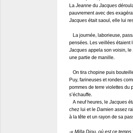
La
Jeanne
du
Jacques
déroula
pauvrement avec des exagérat
Jacques
était saoul, elle lui r
La journée, laborieuse, passa 
pensées. Les veillées étaient
Jacques
appela son voisin, le
une partie de manille.
On tira chopine puis bouteille
Puy, farineuses et rondes com
pommes de terre violettes du pa
s’échauffe.
A neuf heures, le
Jacques
éta
chez lui et le
Damien
assez rai
à la tête et un rayon de sa pa
-« Milla Diou, où est ce temps 