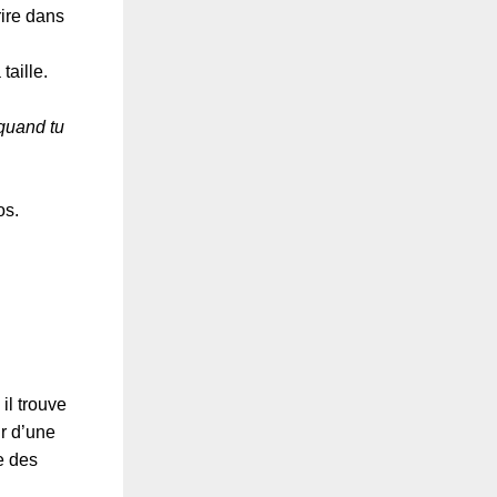
rire dans
taille.
 quand tu
os.
 il trouve
ur d’une
e des