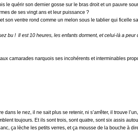
is le quérir son dernier gosse sur le bras droit et un pauvre sou
rmes de ses vingt ans et leur puissance ?
t son ventre rond comme un melon sous le tablier qui ficelle sa 
ssez bu ! Il est 10 heures, les enfants dorment, et celui-là a peur
 aux camarades narquois ses incohérents et interminables prop
ans le nez, il ne sait plus se retenir, ni s’arrêter, il trouve l’un,
blent toujours. Et ils sont trois, sont quatre, sont six assis auto
blanc, ça lèche les petits verres, et ça mousse de la bouche à dir