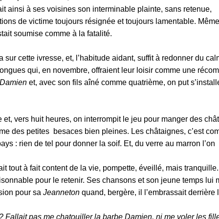
it ainsi à ses voisines son interminable plainte, sans retenue,
ions de victime toujours résignée et toujours lamentable. Mêm
estait soumise comme à la fatalité.
sur cette ivresse, et, l’habitude aidant, suffit à redonner du ca
 longues qui, en novembre, offraient leur loisir comme une réco
Damien
et, avec son fils aîné comme quatrième, on put s’install
 et, vers huit heures, on interrompit le jeu pour manger des châ
me des petites besaces bien pleines. Les châtaignes, c’est co
ys : rien de tel pour donner la soif. Et, du verre au marron l’on
it tout à fait content de la vie, pompette, éveillé, mais tranquille. 
sonnable pour le retenir. Ses chansons et son jeune temps lui 
ssion pour sa
Jeanneton
quand, bergère, il l’embrassait derrière 
? Fallait pas me chatouiller la barbe Damien, ni me voler les fill