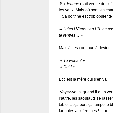
Sa
Jeanne
était venue deux fo
les yeux. Mais où sont les cha
Sa poitrine est trop opulente e
-« Jules ! Viens t’en ! Tu as a
te rentres… »
Mais Jules continue à dévider
-« Tu viens ? »
-« Oui ! »
Et c’est la mère qui s’en va.
Voyez-vous, quand il a un verre d
l’autre, les saoulauts se rassem
table. Et ça boit, ça lampe le 
fariboles aux femmes ! … »