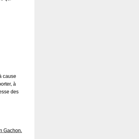
 à cause
orter, à
gesse des
n Gachon.