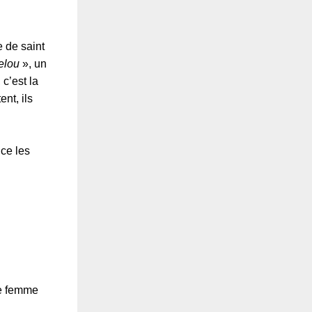
e de saint
elou
», un
 c’est la
ent, ils
nce les
re femme