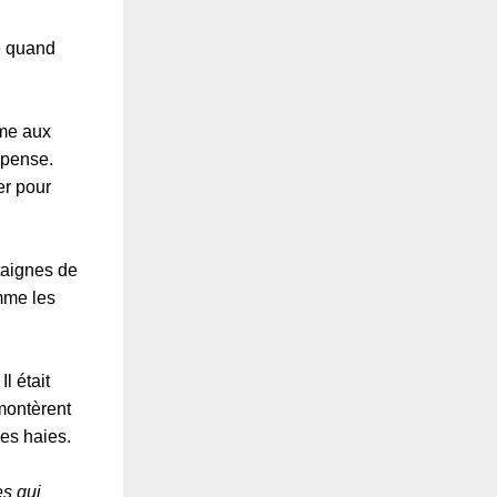
e quand
lme aux
mpense.
er pour
taignes de
mme les
Il était
montèrent
les haies.
es qui