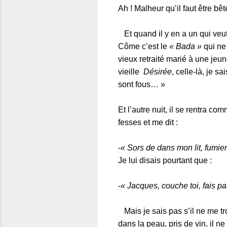
Ah ! Malheur qu’il faut être b
Et quand il y en a un qui veut r
Côme c’est le
« Bada »
qui ne 
vieux retraité marié à une jeun
vieille
Désirée
, celle-là, je s
sont fous… »
Et l’autre nuit, il se rentra com
fesses et me dit :
-
« Sors de dans mon lit, fumier
Je lui disais pourtant que :
-
« Jacques, couche toi, fais pas
Mais je sais pas s’il ne me tr
dans la peau, pris de vin, il ne