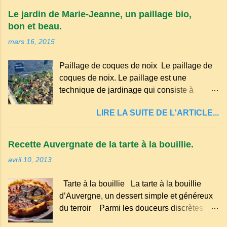
appartient à la famille des langues romanes
Le jardin de Marie-Jeanne, un paillage bio,
et est classé parmi les dialectes du nord-
bon et beau.
occitan . Bien que le nombre de locuteurs
mars 16, 2015
ait diminué au fil des décennies, il reste une
langue riche en expressions et en traditions.
Paillage de coques de noix Le paillage de
Par exemple, on trouve des mots typiques
coques de noix. Le paillage est une
comme "agourer" (s'accroupir) ou "aze"
technique de jardinage qui consiste à
(âne, utilisé aussi pour désigner quelqu'un
recouvrir le sol avec des matériaux
de naïf). Souvenirs de la langue d’
LIRE LA SUITE DE L'ARTICLE...
organiques, minéraux ou synthétiques pour
Auvergne particulièrement du Puy-de-
le protéger et améliorer sa fertilité. Il
Dôme . A Adrillier : arbres de la famille...
présente plusieurs avantages : Réduction
Recette Auvergnate de la tarte à la bouillie.
des arrosages : Le paillage limite
avril 10, 2013
l'évaporation de l'eau et conserve l'humidité
du sol. Diminution des mauvaises herbes : Il
Tarte à la bouillie La tarte à la bouillie
empêche la lumière d'atteindre le sol, ce qui
d’Auvergne, un dessert simple et généreux
freine la germination des adventices.
du terroir Parmi les douceurs discrètes
Protection contre les intempéries : Il
mais inoubliables de la cuisine auvergnate,
préserve le sol du froid en hiver et de la