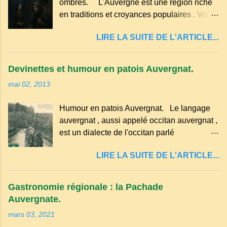
ombres. L'Auvergne est une région riche
g de beurre. Commencez par équeuter les
en traditions et croyances populaires . Voici
cerises sans les dénoyauter de préférence,
quelques-unes des croyances qui ont
passez les sous l'eau rapidement, puis
LIRE LA SUITE DE L'ARTICLE...
marqué ses campagnes : Superstitions : Le
séchez-les sur un torchon.
pain retourné. Quand, à un repas, un des
convives tourne son pain à l’envers, les
Devinettes et humour en patois Auvergnat.
voisins se hâtent de planter dans le
mai 02, 2013
morceau leur fourchette ou leur couteau.
Aussitôt que le propriétaire du pain s’en
Humour en patois Auvergnat. Le langage
aperçoit, il remet le pain sur le bon coté,
auvergnat , aussi appelé occitan auvergnat ,
mais il doit payer autant de bouteilles de vin
est un dialecte de l'occitan parlé
qu’il y a de couteaux ou de fourchettes
principalement en Auvergne et dans
enfoncées dans le pain.(Arrondissement
LIRE LA SUITE DE L'ARTICLE...
certaines parties du Massif central . Il
d’Ambert). Les quatre chemins. Quand
appartient à la famille des langues romanes
deux chemins se rencontrent et se coupent,
et est classé parmi les dialectes du nord-
leur intersection forme un carrefour qui a
Gastronomie régionale : la Pachade
occitan . Bien que le nombre de locuteurs
un...
Auvergnate.
ait diminué, il reste présent dans certaines
mars 03, 2021
zones rurales et dans la culture populaire,