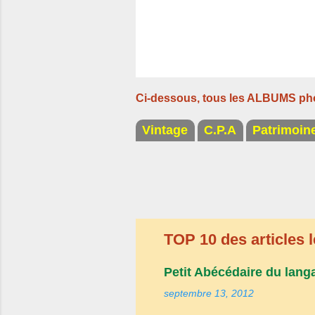
Ci-dessous, tous les ALBUMS ph
Vintage
C.P.A
Patrimoin
TOP 10 des articles l
Petit Abécédaire du lang
septembre 13, 2012