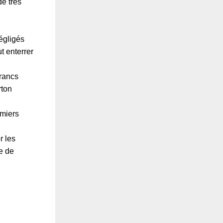
de très
égligés
t enterrer
francs
rton
umiers
r les
ue de