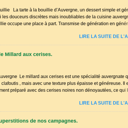
et les idées ne manquent pas pour enfin m'occuper de mon petit
uillie La tarte à la bouillie d’Auvergne, un dessert simple et g
yages et premiers semis sont à l...
 les douceurs discrètes mais inoubliables de la cuisine auvergn
uillie occupe une place à part. Transmise de génération en généra
ûters d’enfance, les dimanches à la ferme et les grandes tablé
LIRE LA SUITE DE L'A
 l’on partageait des recettes simples, nourrissantes et pleines de
ans les campagnes du Puy‑de‑Dôme, du Cantal ou de la Haute‑
ait autrefois un dessert du quotidien, préparé avec les ingrédient
e Millard aux cerises.
ait, farine, sucre, œufs… et beaucoup de savoir‑faire. Comme
 auvergnates, la tarte à la bouillie est née de la sobriété des cu
 permettait d’utiliser le lait de la ferme, les œufs du poulailler et l
Auvergne Le millard aux cerises est une spécialité auvergnate q
 fioritures ...
clafoutis , mais avec une texture plus épaisse et généreuse. Il 
ement préparé avec des cerises noires non dénoyautées, ce qui l
ense et légèrement acidulée. il est facile et rapide à réaliser. M
LIRE LA SUITE DE L'A
oyez 500 g de cerises noires si possible , la tradition les recom
œufs, 250 g de farine, 50g de sucre un verre de lait, 1 pincée de 
ommencez par équeuter les cerises sans les dénoyauter de pr
uperstitions de nos campagnes.
us l'eau rapidement, puis séchez-les sur un torchon.