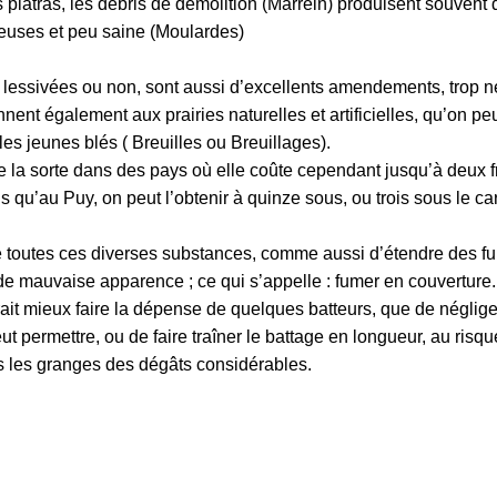
 platras, les débris de démolition (Marrein) produisent souvent 
eleuses et peu saine (Moulardes)
, lessivées ou non, sont aussi d’excellents amendements, trop n
nent également aux prairies naturelles et artificielles, qu’on peu
es jeunes blés ( Breuilles ou Breuillages).
 la sorte dans des pays où elle coûte cependant jusqu’à deux 
dis qu’au Puy, on peut l’obtenir à quinze sous, ou trois sous le ca
toutes ces diverses substances, comme aussi d’étendre des f
 de mauvaise apparence ; ce qui s’appelle : fumer en couverture.
ait mieux faire la dépense de quelques batteurs, que de néglige
t permettre, ou de faire traîner le battage en longueur, au risq
ns les granges des dégâts considérables.