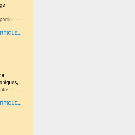
age
partient à
itan .
RTICLE...
ne langue
ues
lqu'un de
 . A
ne
ganiques,
 plusieurs
u et
RTICLE...
 lumière
re les
été.
t
 est déjà