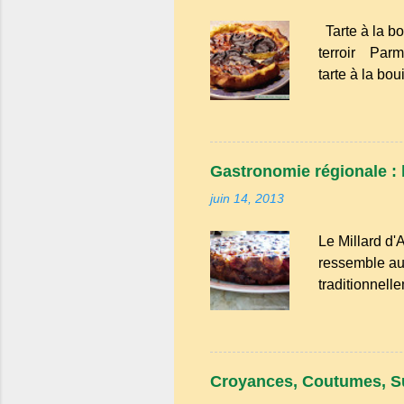
bien avancé, 
Tarte à la bo
Tailles, netto
terroir Parmi
tarte à la bo
évoque les go
familiales où
tendresse. D
cette tarte ét
Gastronomie régionale : l
modestes : l
juin 14, 2013
de spécialités
rurales . Elle
Le Millard d'
grenier. Pas de
ressemble au 
traditionnell
une saveur int
cerises. Prév
faut aussi 3 
de beurre. C
Croyances, Coutumes, S
passez les so