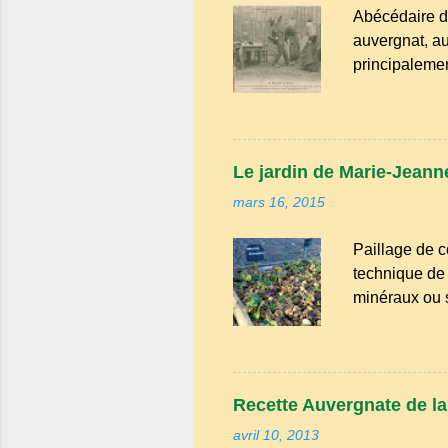
Abécédaire d
auvergnat, au
principalemen
la famille de
Bien que le n
riche en expr
comme "agoure
Le jardin de Marie-Jeanne
naïf). Souve
mars 16, 2015
Adrillier : arb
Paillage de c
technique de 
minéraux ou sy
avantages : R
conserve l'hu
d'atteindre le
intempéries : 
Recette Auvergnate de la t
Amélioration 
avril 10, 2013
enrichissent 