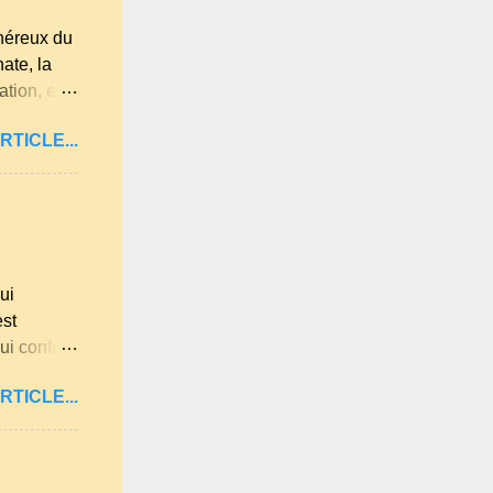
 jardin.
énéreux du
ate, la
tion, elle
es
RTICLE...
Loire,
s les plus
 beaucoup
isines
a farine du
ui
est
ui confère
illard aux
RTICLE...
mande . Il
sel et 30 g
éférence,