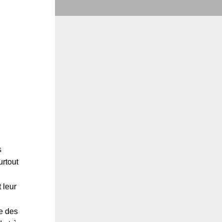
s
urtout
 leur
e des