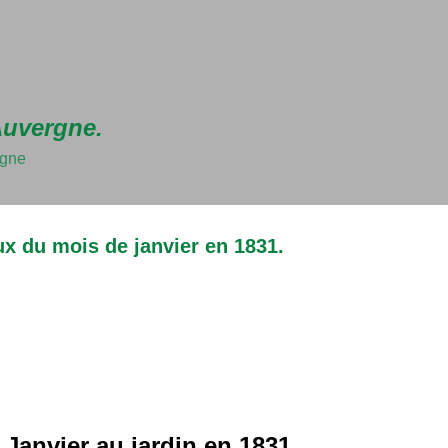
Accéder au contenu principal
Auvergne.
rgne
aux du mois de janvier en 1831.
Janvier au jardin en 1831.