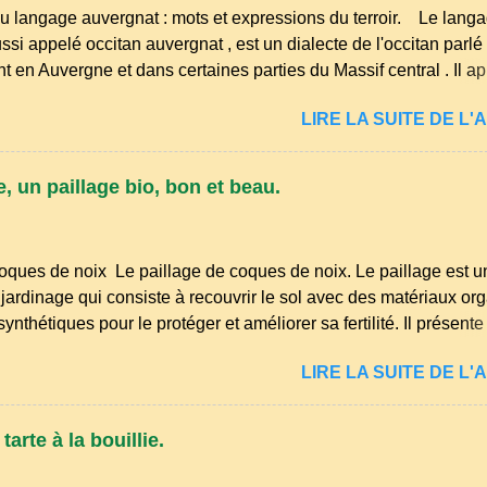
u langage auvergnat : mots et expressions du terroir. Le lang
ssi appelé occitan auvergnat , est un dialecte de l'occitan parlé
t en Auvergne et dans certaines parties du Massif central . Il ap
s langues romanes et est classé parmi les dialectes du nord-occ
LIRE LA SUITE DE L'A
ombre de locuteurs ait diminué au fil des décennies, il reste u
essions et en traditions. Par exemple, on trouve des mots typiq
r" (s'accroupir) ou "aze" (âne, utilisé aussi pour désigner que
, un paillage bio, bon et beau.
nirs de la langue d’ Auvergne particulièrement du Puy-de-Dôme
res de la famille...
oques de noix Le paillage de coques de noix. Le paillage est u
jardinage qui consiste à recouvrir le sol avec des matériaux or
nthétiques pour le protéger et améliorer sa fertilité. Il présente
éduction des arrosages : Le paillage limite l'évaporation de l'ea
LIRE LA SUITE DE L'A
midité du sol. Diminution des mauvaises herbes : Il empêche la
 sol, ce qui freine la germination des adventices. Protection cont
Il préserve le sol du froid en hiver et de la chaleur excessive en 
arte à la bouillie.
de la structure du sol : Les paillis organiques se décomposent e
la terre en humus. Bonsoir les amis, mars le mois du printemps