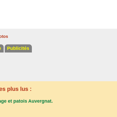
otos
e
Publicités
es plus lus :
age et patois Auvergnat.