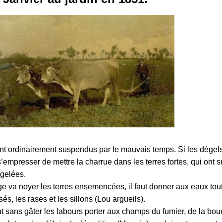
t ordinairement suspendus par le mauvais temps. Si les dégel
 s’empresser de mettre la charrue dans les terres fortes, qui ont s
 gelées.
ge va noyer les terres ensemencées, il faut donner aux eaux tout
és, les rases et les sillons (Lou argueils).
t sans gâter les labours porter aux champs du fumier, de la bou