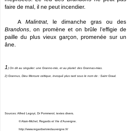
faire de mal, il ne peut incendier.
A
Malintrat
, le dimanche gras ou des
Brandons
, on promène et on brûle l’effigie de
paille du plus vieux garçon, promenée sur un
âne.
1
) On dit au singulier: une Granno-mio, et au pluriel: des Grannas-mias.
2) Grannus, Dieu Mercure celtique, invoqué plus tard sous le nom de : Saint Graal.
Sources: Alfred Legoyt, Dr Pommerol, textes divers.
© Alain-Michel, Regards et Vie d'Auvergne.
http://www.regardsetviedauvergne.fr/