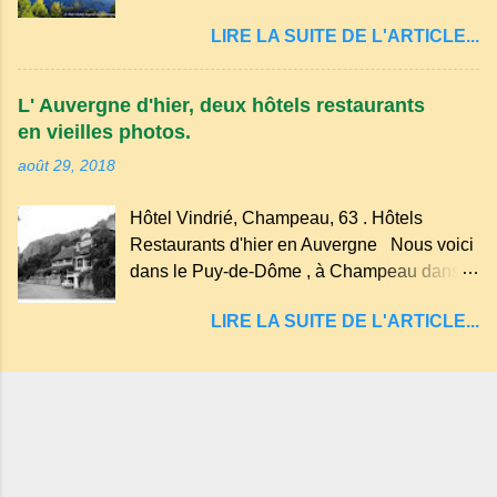
cratère d'un ancien Maar basaltique (cratère
récente, d'ateliers d'art sacré, d'un jardin
LIRE LA SUITE DE L'ARTICLE...
d'explosion) rempli d’eau, appelé : le Lac de
des souvenirs tout cela dans un grand parc
Tazenat ou Tazanat, il est le premier et le
arboré.
plus au nord de la Chaîne des Puys qui en
L' Auvergne d'hier, deux hôtels restaurants
compte près de soixante. En Auvergne
en vieilles photos.
on dit : un " Gour " c 'est ainsi qu'on appelle
août 29, 2018
un rutoir sur lequel on fait rouire le chanvre,
(tremper). Longtemps considéré comme
Hôtel Vindrié, Champeau, 63 . Hôtels
"sans fond" et en forme d'entonnoir
Restaurants d'hier en Auvergne Nous voici
entraînant vers les entrailles de la terre, les
dans le Puy-de-Dôme , à Champeau dans
malheureux qui s'approchaient trop de
les gorges de la Sioule , sur la commune de
LIRE LA SUITE DE L'ARTICLE...
Servant . L'Hôtel-Restaurant Vindrié était
réputé pour ses bonnes fritures, ses truites,
son jambon de pays et son poulet cocotte,
selon les publicités. Dans un tel