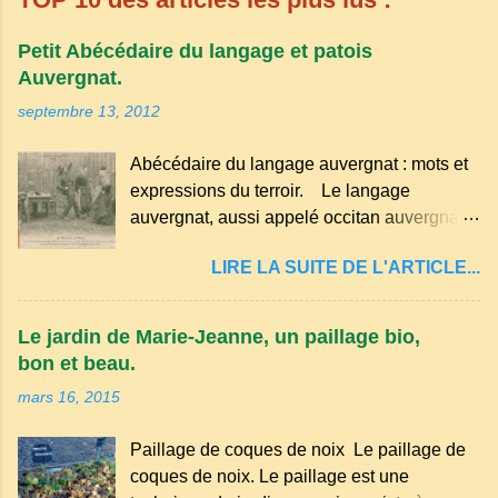
Petit Abécédaire du langage et patois
Auvergnat.
septembre 13, 2012
Abécédaire du langage auvergnat : mots et
expressions du terroir. Le langage
auvergnat, aussi appelé occitan auvergnat ,
est un dialecte de l'occitan parlé
LIRE LA SUITE DE L'ARTICLE...
principalement en Auvergne et dans
certaines parties du Massif central . Il
appartient à la famille des langues romanes
Le jardin de Marie-Jeanne, un paillage bio,
et est classé parmi les dialectes du nord-
bon et beau.
occitan . Bien que le nombre de locuteurs
mars 16, 2015
ait diminué au fil des décennies, il reste une
langue riche en expressions et en traditions.
Paillage de coques de noix Le paillage de
Par exemple, on trouve des mots typiques
coques de noix. Le paillage est une
comme "agourer" (s'accroupir) ou "aze"