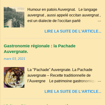
Aussitôt que le propriétaire du pain s’en
Humour en patois Auvergnat. Le langage
aperçoit, il remet le pain sur le bon coté,
auvergnat , aussi appelé occitan auvergnat ,
mais il doit payer autant de bouteilles de vin
est un dialecte de l'occitan parlé
qu’il y a de couteaux ou de fourchettes
principalement en Auvergne et dans
enfoncées dans le pain.(Arrondissement
LIRE LA SUITE DE L'ARTICLE...
certaines parties du Massif central . Il
d’Ambert). Les quatre chemins. Quand
appartient à la famille des langues romanes
deux chemins se rencontrent et se coupent,
et est classé parmi les dialectes du nord-
leur intersection forme un carrefour qui a
Gastronomie régionale : la Pachade
occitan . Bien que le nombre de locuteurs
un...
Auvergnate.
ait diminué, il reste présent dans certaines
mars 03, 2021
zones rurales et dans la culture populaire,
notamment à travers la musique
La "Pachade" Auvergnate. La Pachade
traditionnelle et les contes. Il a aussi
auvergnate – Recette traditionnelle de
influencé le français parlé en Auvergne.
l’Auvergne Le patrimoine gastronomique
Caractéristiques du langage auvergnat
Auvergnat compte de nombreuses
Origine : Il dérive du latin populaire et a
LIRE LA SUITE DE L'ARTICLE...
spécialités, voyons ici la recette de la "
évolué avec les influences régionales.
Pachade " ou " Farinade " "Farinette" ou
Prononciation : Il possède des sonorités
encore pour d'autres lieux de nos